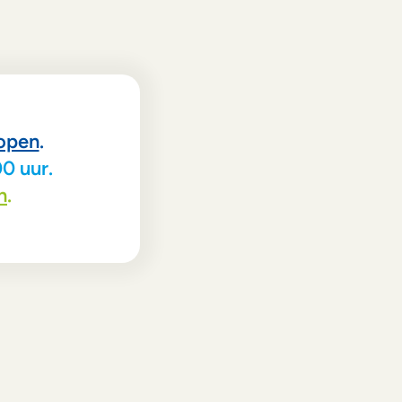
lopen
.
0 uur.
n
.