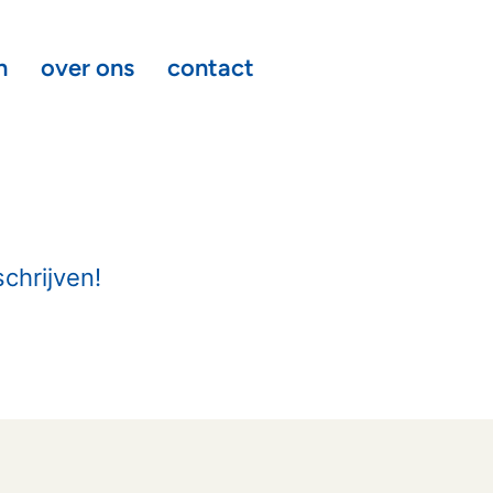
n
over ons
contact
schrijven!