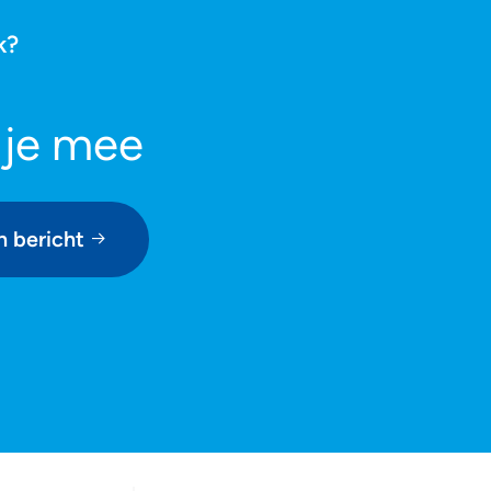
k?
 je mee
n bericht